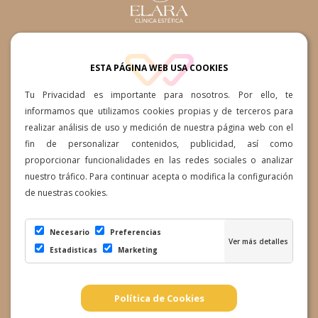
660361015 / 660361015
ESTA PÁGINA WEB USA COOKIES
Av. Ansite, 57-59, 35118 Cruce
Tu Privacidad es importante para nosotros. Por ello, te
de Arinaga, Las Palmas
informamos que utilizamos cookies propias y de terceros para
realizar análisis de uso y medición de nuestra página web con el
info@clinicaesteticaelara.com
fin de personalizar contenidos, publicidad, así como
proporcionar funcionalidades en las redes sociales o analizar
Lunes a Jueves: 10:00h a
nuestro tráfico. Para continuar acepta o modifica la configuración
19:00h Viernes 10:00h a 14:00h
de nuestras cookies.
Necesario
Preferencias
Estadisticas
Marketing
Términos y condiciones
|
Preguntas Frecuentes
|
Política de
Política de Cookies
Retrasos
|
Política de Privacidad
|
Política de Cancelación