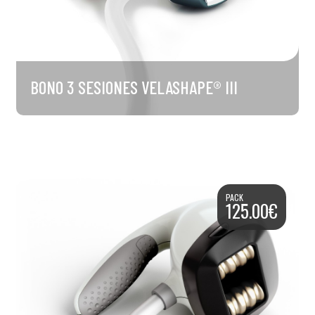
BONO 3 SESIONES VELASHAPE® III
PACK
125.00€