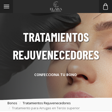
Toggle
navigation
TRATAMIENTOS
REJUVENECEDORES
CONFECCIONA TU BONO
Bonos
Tratamientos Rejuvenecedores
Tratamiento para Arrugas en Tercio superior