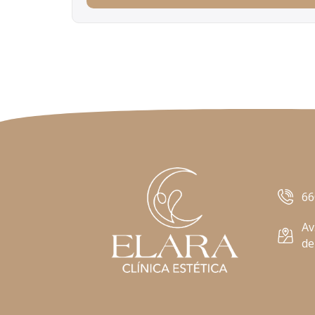
66
Av
de