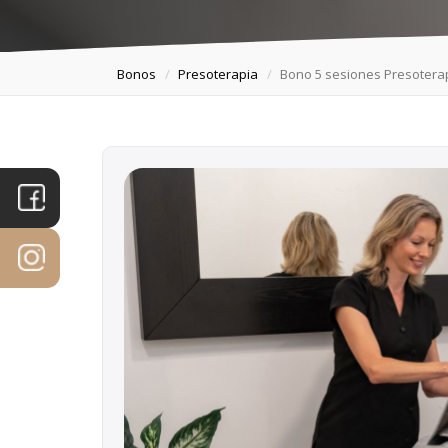
Bonos
Presoterapia
Bono 5 sesiones Presotera
PORTADA
PRODUCTOS
TRATAMIENTOS
MICROPIGMENTACIÓN
ESPECIALIDADES
EQUIPO