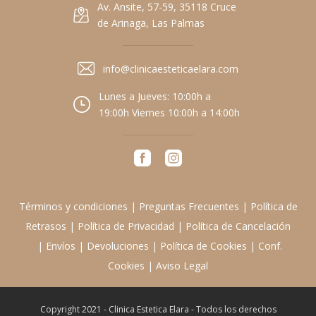
Av. Ansite, 57-59, 35118 Cruce
de Arinaga, Las Palmas
info@clinicaesteticaelara.com
Lunes a Jueves: 10:00h a
19:00h Viernes 10:00h a 14:00h
Términos y condiciones
|
Preguntas Frecuentes
|
Política de
Retrasos
|
Política de Privacidad
|
Política de Cancelación
|
Envíos
|
Devoluciones
|
Política de Cookies
|
Conf.
Cookies
|
Aviso Legal
Copyright 2021 - Clinica Estetica Elara - Todos los derechos