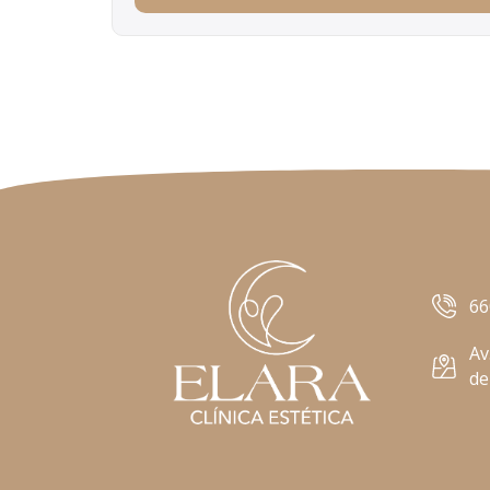
66
Av
de