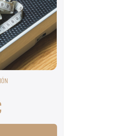
IÓN
€