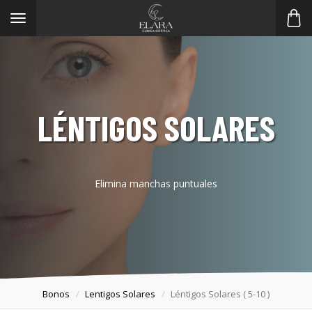
Toggle
navigation
LÉNTIGOS SOLARES
Elimina manchas puntuales
Bonos
Lentigos Solares
Léntigos Solares ( 5-10 )