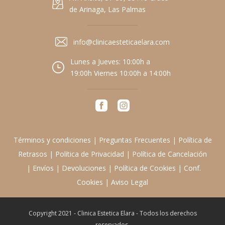
de Arinaga, Las Palmas
info@clinicaesteticaelara.com
Lunes a Jueves: 10:00h a
19:00h Viernes 10:00h a 14:00h
Términos y condiciones
|
Preguntas Frecuentes
|
Política de
Retrasos
|
Política de Privacidad
|
Política de Cancelación
|
Envíos
|
Devoluciones
|
Política de Cookies
|
Conf.
Cookies
|
Aviso Legal
Copyright 2021 - Clinica Estetica Elara - Todos los derechos
reservados.