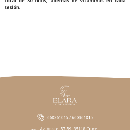
total de 30 hilos, además de vitaminas en cada
sesión.
660361015 / 660361015
Av. Ansite, 57-59, 35118 Cruce