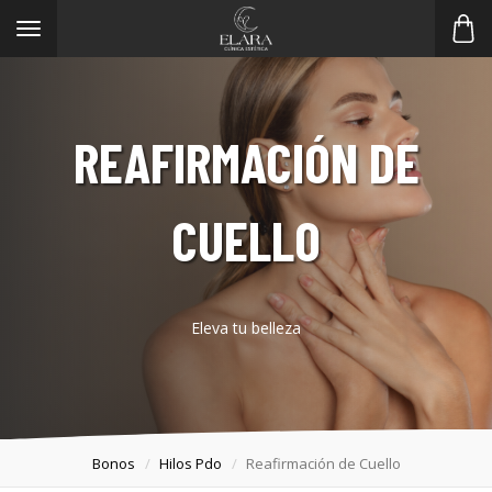
Toggle
navigation
REAFIRMACIÓN DE
CUELLO
Eleva tu belleza
Bonos
Hilos Pdo
Reafirmación de Cuello