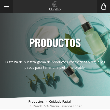
Toggle
navigation
PRODUCTOS
Disfruta de nuestra gama de productos cosméticos y sigue los
pasos para tener una piel inmejorable
Productos
Cuidado Facial
Peach 77% Niacin Essence Toner