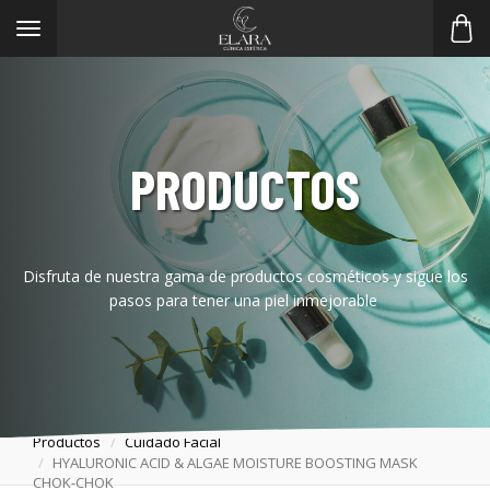
Toggle
navigation
PRODUCTOS
Disfruta de nuestra gama de productos cosméticos y sigue los
pasos para tener una piel inmejorable
Productos
Cuidado Facial
HYALURONIC ACID & ALGAE MOISTURE BOOSTING MASK
CHOK-CHOK