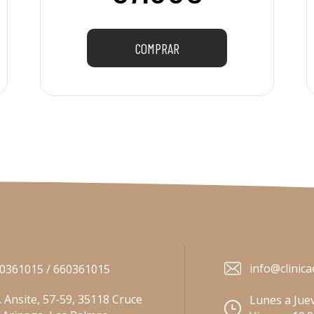
COMPRAR
info@clinica
0361015 / 660361015
. Ansite, 57-59, 35118 Cruce
Lunes a Juev