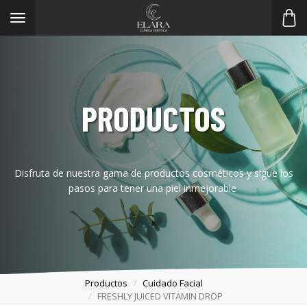
Toggle
navigation
PRODUCTOS
Disfruta de nuestra gama de productos cosméticos y sigue los
pasos para tener una piel inmejorable
Productos
Cuidado Facial
FRESHLY JUICED VITAMIN DROP