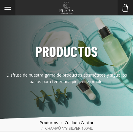
Toggle
navigation
PRODUCTOS
Disfruta de nuestra gama de productos cosméticos y sigue los
pasos para tener una piel inmejorable
Productos
Cuidado Capilar
CHAMPÚ Nº3 SILVER 100ML