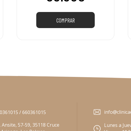
COMPRAR
info@clinica
0361015 / 660361015
. Ansite, 57-59, 35118 Cruce
Lunes a Juev