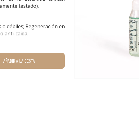
amente testado).
 o débiles; Regeneración en
 anti-caída.
AÑADIR A LA CESTA