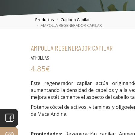
Productos
Cuidado Capilar
AMPOLLA REGENERADOR CAPILAR
PORTADA
PRODUCTOS
AMPOLLA REGENERADOR CAPILAR
TRATAMIENTOS
AMPOLLAS
MICROPIGMENTACIÓN
4.85€
ESPECIALIDADES
Este regenerador capilar actúa originand
EQUIPO
aumentando la densidad de cabellos y a la v
mejora estéticamente el aspecto del cabello 
Potente cóctel de activos, vitaminas y oligoel
de Maca Andina.
Propiedades:
Regeneración capilar; Aument