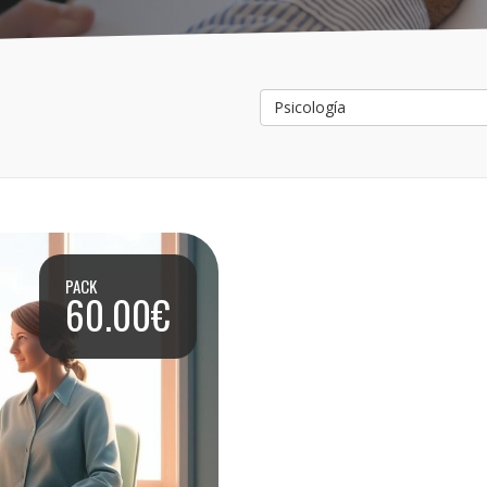
Psicología
PACK
60.00€