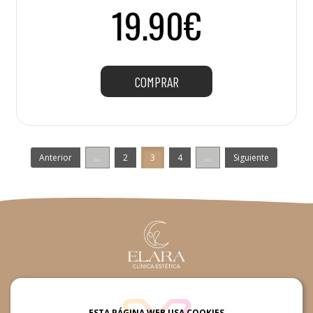
19.90€
COMPRAR
Anterior
...
2
3
4
...
Siguiente
660361015 / 660361015
ESTA PÁGINA WEB USA COOKIES