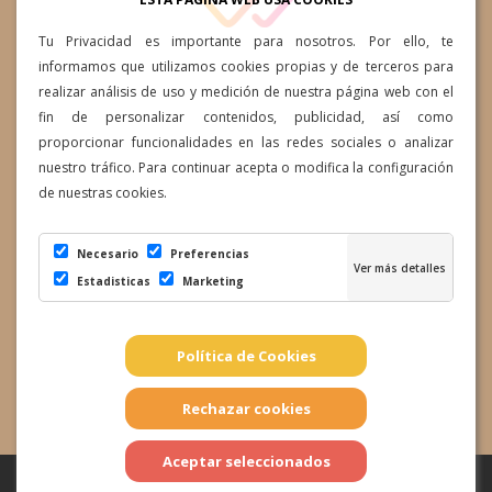
Av. Ansite, 57-59, 35118 Cruce
Tu Privacidad es importante para nosotros. Por ello, te
de Arinaga, Las Palmas
informamos que utilizamos cookies propias y de terceros para
realizar análisis de uso y medición de nuestra página web con el
info@clinicaesteticaelara.com
fin de personalizar contenidos, publicidad, así como
proporcionar funcionalidades en las redes sociales o analizar
Lunes a Jueves: 10:00h a
nuestro tráfico. Para continuar acepta o modifica la configuración
19:00h Viernes 10:00h a 14:00h
de nuestras cookies.
Necesario
Preferencias
Estadisticas
Marketing
Términos y condiciones
|
Preguntas Frecuentes
|
Política de
Política de Cookies
Retrasos
|
Política de Privacidad
|
Política de Cancelación
|
Envíos
|
Devoluciones
|
Política de Cookies
|
Conf.
Cookies
|
Aviso Legal
Copyright 2021 - Clinica Estetica Elara - Todos los derechos