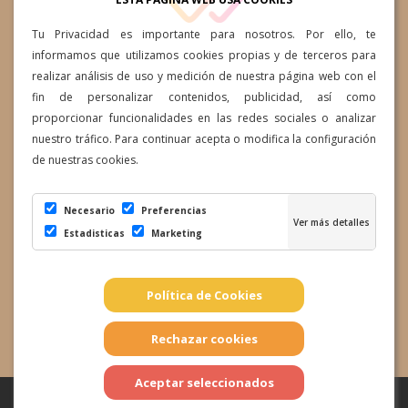
Av. Ansite, 57-59, 35118 Cruce
Tu Privacidad es importante para nosotros. Por ello, te
de Arinaga, Las Palmas
informamos que utilizamos cookies propias y de terceros para
realizar análisis de uso y medición de nuestra página web con el
info@clinicaesteticaelara.com
fin de personalizar contenidos, publicidad, así como
proporcionar funcionalidades en las redes sociales o analizar
Lunes a Jueves: 10:00h a
nuestro tráfico. Para continuar acepta o modifica la configuración
19:00h Viernes 10:00h a 14:00h
de nuestras cookies.
Necesario
Preferencias
Estadisticas
Marketing
Términos y condiciones
|
Preguntas Frecuentes
|
Política de
Política de Cookies
Retrasos
|
Política de Privacidad
|
Política de Cancelación
|
Envíos
|
Devoluciones
|
Política de Cookies
|
Conf.
Cookies
|
Aviso Legal
Copyright 2021 - Clinica Estetica Elara - Todos los derechos