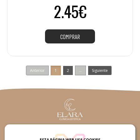
2.45€
COMPRAR
Anterior
1
2
...
Siguiente
660361015 / 660361015
ESTA PÁGINA WEB USA COOKIES